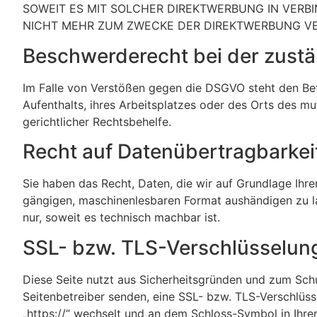
SOWEIT ES MIT SOLCHER DIREKTWERBUNG IN VER
NICHT MEHR ZUM ZWECKE DER DIREKTWERBUNG VER
Beschwerde­recht bei der zust
Im Falle von Verstößen gegen die DSGVO steht den Bet
Aufenthalts, ihres Arbeitsplatzes oder des Orts des 
gerichtlicher Rechtsbehelfe.
Recht auf Daten­übertrag­barkei
Sie haben das Recht, Daten, die wir auf Grundlage Ihrer
gängigen, maschinenlesbaren Format aushändigen zu las
nur, soweit es technisch machbar ist.
SSL- bzw. TLS-Verschlüsselun
Diese Seite nutzt aus Sicherheitsgründen und zum Schut
Seitenbetreiber senden, eine SSL- bzw. TLS-Verschlüsse
„https://“ wechselt und an dem Schloss-Symbol in Ihrer