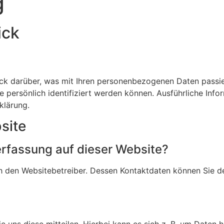
g
ick
ck darüber, was mit Ihren personenbezogenen Daten passie
e persönlich identifiziert werden können. Ausführliche I
klärung.
site
nerfassung auf dieser Website?
h den Websitebetreiber. Dessen Kontaktdaten können Sie de
uns diese mitteilen. Hierbei kann es sich z. B. um Daten ha